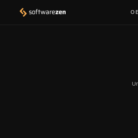
O 
Um