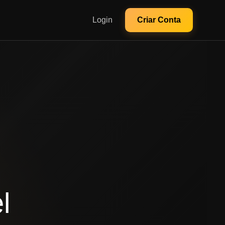
Login
Criar Conta
l